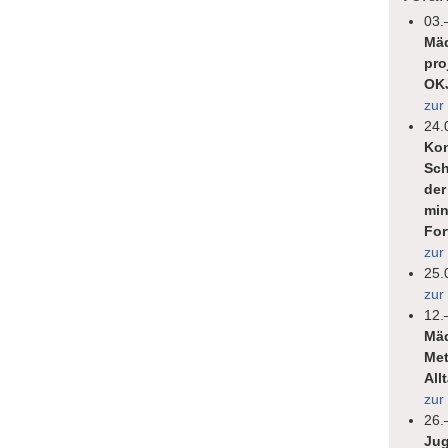
03.
Mäd
pro
OK
zur
24.
Kon
Sch
der
min
For
zur
25.
zur
12.
Mäd
Met
All
zur
26.
Jug