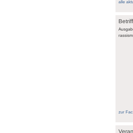
alle akt
Betri
Ausgab
rassis
zur Fach
Veran