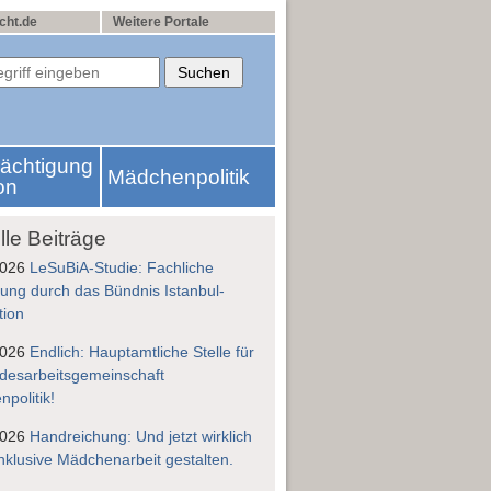
cht.de
Weitere Portale
rächtigung
Mädchenpolitik
on
lle Beiträge
2026
LeSuBiA-Studie: Fachliche
ung durch das Bündnis Istanbul-
tion
2026
Endlich: Hauptamtliche Stelle für
desarbeitsgemeinschaft
politik!
2026
Handreichung: Und jetzt wirklich
nklusive Mädchenarbeit gestalten.