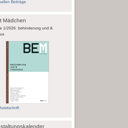
uellen Beiträge
fft Mädchen
e 1/2026: behinderung und &
mus
zeitschrift
staltungskalender