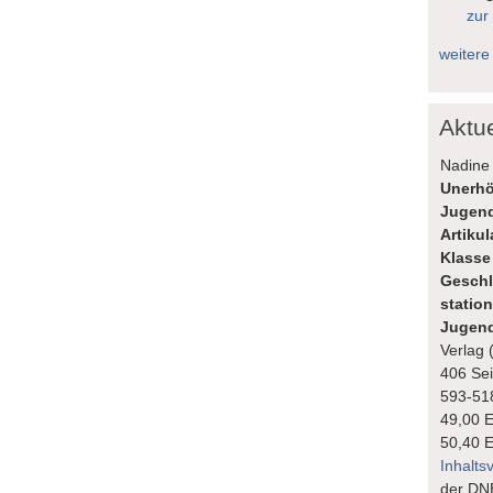
zur
weitere
Aktu
Nadine 
Unerhö
Jugend
Artiku
Klasse
Geschl
statio
Jugend
Verlag 
406 Sei
593-51
49,00 
50,40 
Inhalts
der DN