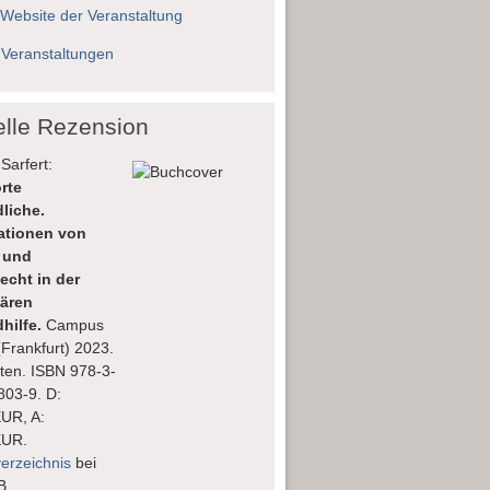
 Website der Veranstaltung
 Veranstaltungen
elle Rezension
Sarfert:
rte
liche.
lationen von
 und
echt in der
nären
hilfe.
Campus
(Frankfurt) 2023.
ten. ISBN 978-3-
803-9. D:
EUR, A:
EUR.
verzeichnis
bei
B