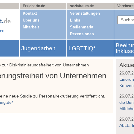
ErzieherIn.de
sozialraum.de
Vereinsre
Kontakt
Veranstaltungen
Über uns
Links
Mitarbeit
Stellenmarkt
Rezensionen
Beeint
Jugendarbeit
LGBTTIQ*
g
Inklusi
Aktue
zur Diskriminierungsfreiheit von Unternehmen
26.07.
erungsfreiheit von Unternehmen
Einordn
Konven
eine neue Studie zu Personalrekrutierung veröffentlicht.
26.07.
ung.de/
die Bun
Mädchen
26.07.
ALLE. I