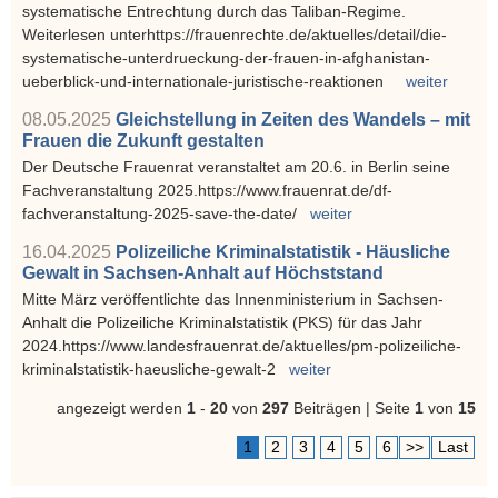
systematische Entrechtung durch das Taliban-Regime.
Weiterlesen unterhttps://frauenrechte.de/aktuelles/detail/die-
systematische-unterdrueckung-der-frauen-in-afghanistan-
ueberblick-und-internationale-juristische-reaktionen
weiter
08.05.2025
Gleichstellung in Zeiten des Wandels – mit
Frauen die Zukunft gestalten
Der Deutsche Frauenrat veranstaltet am 20.6. in Berlin seine
Fachveranstaltung 2025.https://www.frauenrat.de/df-
fachveranstaltung-2025-save-the-date/
weiter
16.04.2025
Polizeiliche Kriminalstatistik - Häusliche
Gewalt in Sachsen-Anhalt auf Höchststand
Mitte März veröffentlichte das Innenministerium in Sachsen-
Anhalt die Polizeiliche Kriminalstatistik (PKS) für das Jahr
2024.https://www.landesfrauenrat.de/aktuelles/pm-polizeiliche-
kriminalstatistik-haeusliche-gewalt-2
weiter
angezeigt werden
1
-
20
von
297
Beiträgen | Seite
1
von
15
1
2
3
4
5
6
>>
Last