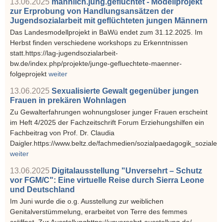
13.06.2025
männlich.jung.geflüchtet - Modellprojekt
zur Erprobung von Handlungsansätzen der
Jugendsozialarbeit mit geflüchteten jungen Männern
Das Landesmodellprojekt in BaWü endet zum 31.12.2025. Im
Herbst finden verschiedene workshops zu Erkenntnissen
statt.https://lag-jugendsozialarbeit-
bw.de/index.php/projekte/junge-gefluechtete-maenner-
folgeprojekt
weiter
13.06.2025
Sexualisierte Gewalt gegenüber jungen
Frauen in prekären Wohnlagen
Zu Gewalterfahrungen wohnungsloser junger Frauen erscheint
im Heft 4/2025 der Fachzeitschrift Forum Erziehungshilfen ein
Fachbeitrag von Prof. Dr. Claudia
Daigler.https://www.beltz.de/fachmedien/sozialpaedagogik_soziale_a
weiter
13.06.2025
Digitalausstellung "Unversehrt – Schutz
vor FGM/C": Eine virtuelle Reise durch Sierra Leone
und Deutschland
Im Juni wurde die o.g. Ausstellung zur weiblichen
Genitalverstümmelung, erarbeitet von Terre des femmes
eröffnet. Zur Ausstellunghttps://unversehrt-ausstellung.de/