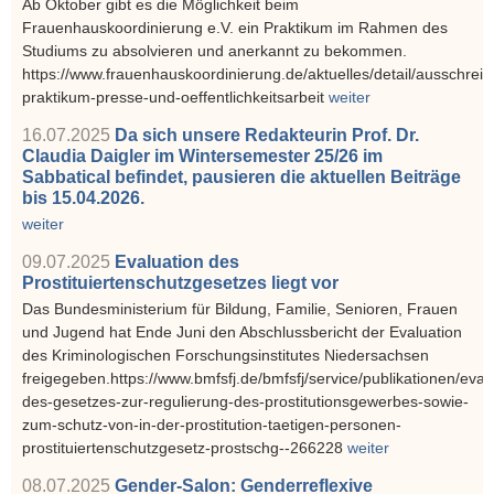
Ab Oktober gibt es die Möglichkeit beim
Frauenhauskoordinierung e.V. ein Praktikum im Rahmen des
Studiums zu absolvieren und anerkannt zu bekommen.
https://www.frauenhauskoordinierung.de/aktuelles/detail/ausschrei
praktikum-presse-und-oeffentlichkeitsarbeit
weiter
16.07.2025
Da sich unsere Redakteurin Prof. Dr.
Claudia Daigler im Wintersemester 25/26 im
Sabbatical befindet, pausieren die aktuellen Beiträge
bis 15.04.2026.
weiter
09.07.2025
Evaluation des
Prostituiertenschutzgesetzes liegt vor
Das Bundesministerium für Bildung, Familie, Senioren, Frauen
und Jugend hat Ende Juni den Abschlussbericht der Evaluation
des Kriminologischen Forschungsinstitutes Niedersachsen
freigegeben.https://www.bmfsfj.de/bmfsfj/service/publikationen/eval
des-gesetzes-zur-regulierung-des-prostitutionsgewerbes-sowie-
zum-schutz-von-in-der-prostitution-taetigen-personen-
prostituiertenschutzgesetz-prostschg--266228
weiter
08.07.2025
Gender-Salon: Genderreflexive