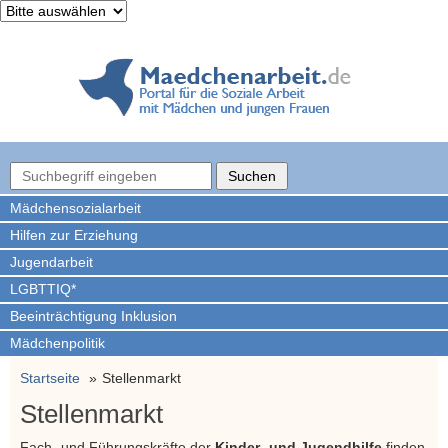
Mädchen­sozialarbeit
Hilfen zur Erziehung
Jugendarbeit
LGBTTIQ*
Beeinträchtigung Inklusion
Mädchenpolitik
Startseite
Stellenmarkt
Stellenmarkt
Fach- und Führungskräfte der
Kinder- und Jugendhilfe
finden