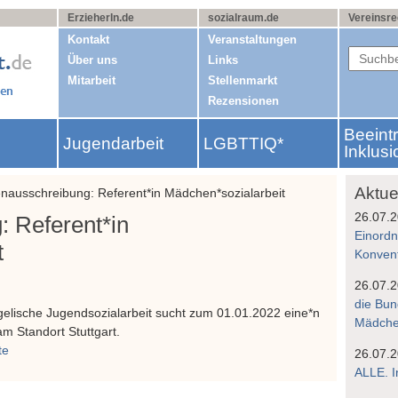
ErzieherIn.de
sozialraum.de
Vereinsre
Kontakt
Veranstaltungen
Über uns
Links
Mitarbeit
Stellenmarkt
Rezensionen
Beeint
Jugendarbeit
LGBTTIQ*
g
Inklusi
Aktue
enausschreibung: Referent*in Mädchen*sozialarbeit
26.07.
: Referent*in
Einordn
t
Konven
26.07.
die Bun
elische Jugendsozialarbeit sucht zum 01.01.2022 eine*n
Mädchen
am Standort Stuttgart.
te
26.07.
ALLE. I