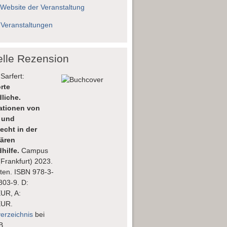
 Website der Veranstaltung
 Veranstaltungen
elle Rezension
Sarfert:
rte
liche.
lationen von
 und
echt in der
nären
hilfe.
Campus
(Frankfurt) 2023.
ten. ISBN 978-3-
803-9. D:
EUR, A:
EUR.
verzeichnis
bei
B