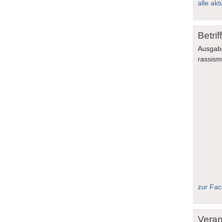
alle akt
Betri
Ausgab
rassis
zur Fach
Veran