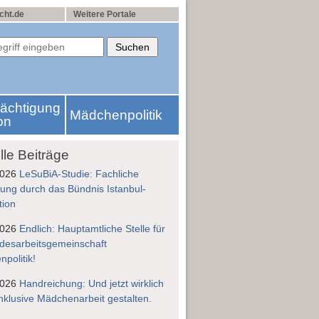
cht.de
Weitere Portale
rächtigung
Mädchenpolitik
on
lle Beiträge
2026
LeSuBiA-Studie: Fachliche
ung durch das Bündnis Istanbul-
tion
2026
Endlich: Hauptamtliche Stelle für
desarbeitsgemeinschaft
politik!
2026
Handreichung: Und jetzt wirklich
nklusive Mädchenarbeit gestalten.