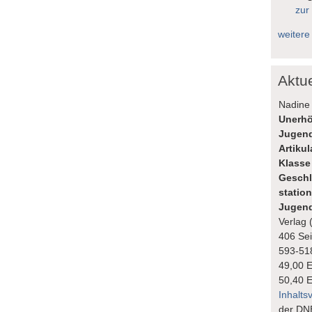
zur
weitere
Aktu
Nadine 
Unerhö
Jugend
Artiku
Klasse
Geschl
statio
Jugend
Verlag 
406 Sei
593-51
49,00 
50,40 
Inhalts
der DN