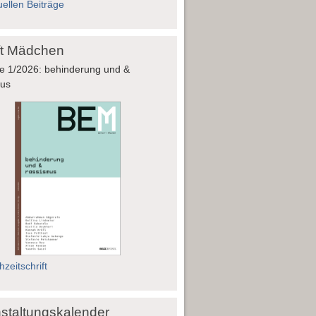
uellen Beiträge
fft Mädchen
e 1/2026: behinderung und &
mus
zeitschrift
staltungskalender