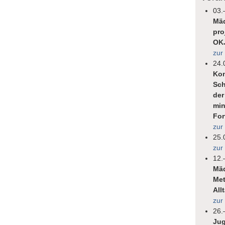
03.
Mäd
pro
OK
zur
24.
Kon
Sch
der
min
For
zur
25.
zur
12.
Mäd
Met
All
zur
26.
Jug