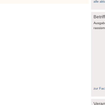
alle akt
Betri
Ausgab
rassis
zur Fach
Veran