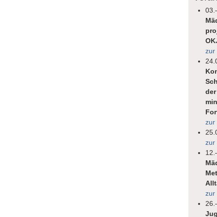
03.
Mäd
pro
OK
zur
24.
Kon
Sch
der
min
For
zur
25.
zur
12.
Mäd
Met
All
zur
26.
Jug