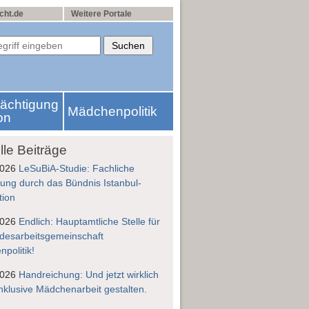
cht.de
Weitere Portale
rächtigung
Mädchenpolitik
on
lle Beiträge
2026
LeSuBiA-Studie: Fachliche
ung durch das Bündnis Istanbul-
tion
2026
Endlich: Hauptamtliche Stelle für
desarbeitsgemeinschaft
politik!
2026
Handreichung: Und jetzt wirklich
nklusive Mädchenarbeit gestalten.