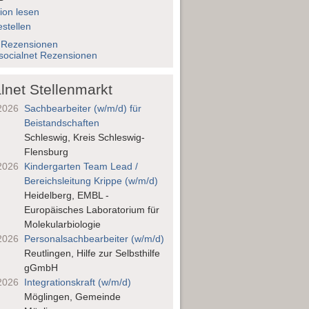
ion lesen
stellen
 Rezensionen
socialnet Rezensionen
lnet Stellenmarkt
2026
Sachbearbeiter (w/m/d) für
Beistandschaften
Schleswig, Kreis Schleswig-
Flensburg
2026
Kindergarten Team Lead /
Bereichsleitung Krippe (w/m/d)
Heidelberg, EMBL -
Europäisches Laboratorium für
Molekularbiologie
2026
Personalsach­bearbeiter (w/m/d)
Reutlingen, Hilfe zur Selbsthilfe
gGmbH
2026
Integrationskraft (w/m/d)
Möglingen, Gemeinde