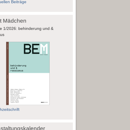
uellen Beiträge
fft Mädchen
e 1/2026: behinderung und &
mus
zeitschrift
staltungskalender