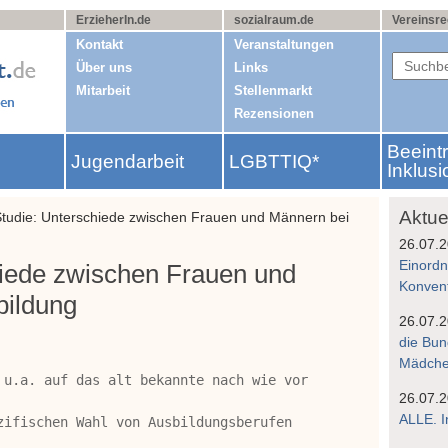
ErzieherIn.de
sozialraum.de
Vereinsre
Kontakt
Veranstaltungen
Über uns
Links
Mitarbeit
Stellenmarkt
Rezensionen
Beeint
Jugendarbeit
LGBTTIQ*
g
Inklusi
Aktue
Studie: Unterschiede zwischen Frauen und Männern bei
26.07.
Einordn
hiede zwischen Frauen und
Konven
bildung
26.07.
die Bun
Mädchen
 u.a. auf das alt bekannte nach wie vor 
26.07.
ALLE. I
zifischen Wahl von Ausbildungsberufen 