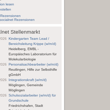
ion lesen
stellen
 Rezensionen
socialnet Rezensionen
lnet Stellenmarkt
2026
Kindergarten Team Lead /
Bereichsleitung Krippe (w/m/d)
Heidelberg, EMBL -
Europäisches Laboratorium für
Molekularbiologie
2026
Personalsach­bearbeiter (w/m/d)
Reutlingen, Hilfe zur Selbsthilfe
gGmbH
2026
Integrationskraft (w/m/d)
Möglingen, Gemeinde
Möglingen
2026
Schulsozialarbeiter (w/m/d) für
Grundschule
Friedrichshafen, Stadt