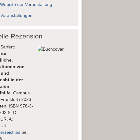
 Website der Veranstaltung
 Veranstaltungen
elle Rezension
Sarfert:
rte
liche.
lationen von
 und
echt in der
nären
hilfe.
Campus
(Frankfurt) 2023.
ten. ISBN 978-3-
803-9. D:
EUR, A:
EUR.
verzeichnis
bei
B