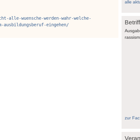
alle akt
cht-alle-wuensche-werden-wahr-welche-
Betri
m-ausbildungsberuf-eingehen/
Ausgab
rassis
zur Fach
Veran