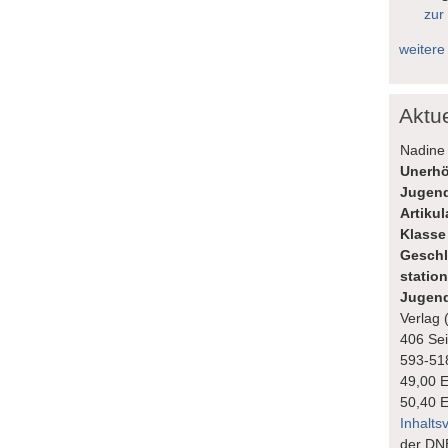
zur
weitere
Aktu
Nadine 
Unerhö
Jugend
Artiku
Klasse
Geschl
statio
Jugend
Verlag 
406 Sei
593-51
49,00 
50,40 
Inhalts
der DN