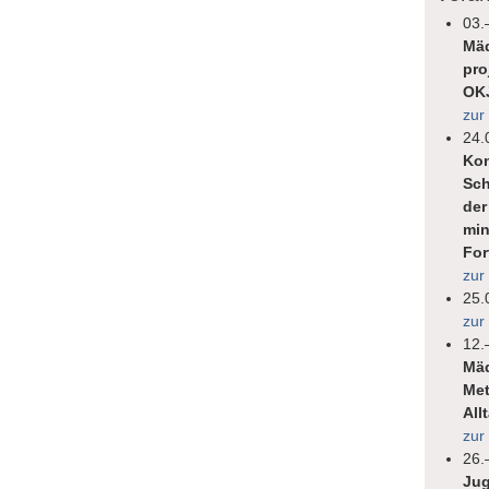
03.
Mäd
pro
OK
zur
24.
Kon
Sch
der
min
For
zur
25.
zur
12.
Mäd
Met
All
zur
26.
Jug