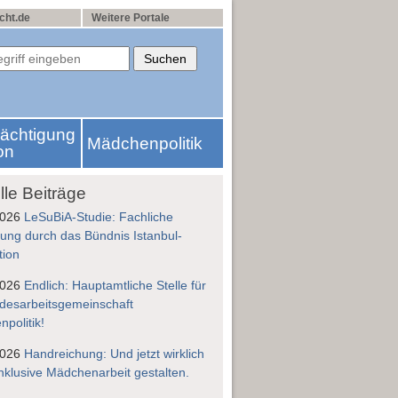
cht.de
Weitere Portale
rächtigung
Mädchenpolitik
on
lle Beiträge
2026
LeSuBiA-Studie: Fachliche
ung durch das Bündnis Istanbul-
tion
2026
Endlich: Hauptamtliche Stelle für
desarbeitsgemeinschaft
politik!
2026
Handreichung: Und jetzt wirklich
nklusive Mädchenarbeit gestalten.