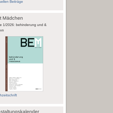
uellen Beiträge
fft Mädchen
e 1/2026: behinderung und &
mus
zeitschrift
staltungskalender