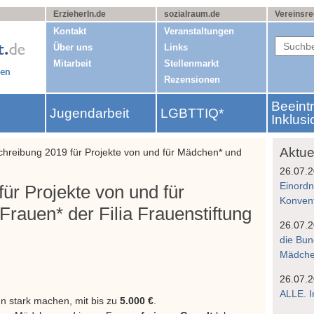
ErzieherIn.de
sozialraum.de
Vereinsre
Kontakt
Veranstaltungen
Über uns
Links
Mitarbeit
Stellenmarkt
Rezensionen
Beeint
Jugendarbeit
LGBTTIQ*
g
Inklusi
Aktue
hreibung 2019 für Projekte von und für Mädchen* und
26.07.
Einordn
ür Projekte von und für
Konven
rauen* der Filia Frauenstiftung
26.07.
die Bun
Mädchen
26.07.
ALLE. I
en stark machen, mit bis zu
5.000 €
.