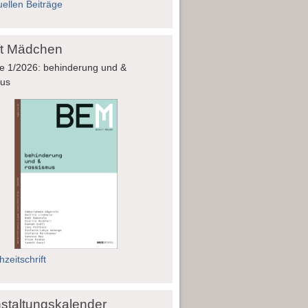
uellen Beiträge
fft Mädchen
e 1/2026: behinderung und &
mus
zeitschrift
staltungskalender