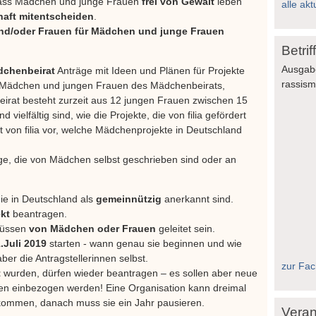
, dass Mädchen und junge Frauen
frei von Gewalt
leben
alle akt
haft mitentscheiden
.
d/oder Frauen für Mädchen und junge Frauen
Betri
Ausgab
chenbeirat
Anträge mit Ideen und Plänen für Projekte
rassis
n Mädchen und jungen Frauen des Mädchenbeirats,
eirat besteht zurzeit aus 12 jungen Frauen zwischen 15
vielfältig sind, wie die Projekte, die von filia gefördert
 von filia vor, welche Mädchenprojekte in Deutschland
ge, die von Mädchen selbst geschrieben sind oder an
ie in Deutschland als
gemeinnützig
anerkannt sind.
ekt
beantragen.
 müssen
von Mädchen oder Frauen
geleitet sein.
.Juli 2019
starten - wann genau sie beginnen und wie
ber die Antragstellerinnen selbst.
zur Fach
t
wurden, dürfen wieder beantragen – es sollen aber neue
pen einbezogen werden! Eine Organisation kann dreimal
ekommen, danach muss sie ein Jahr pausieren.
Veran