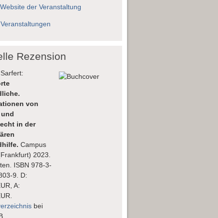
 Website der Veranstaltung
 Veranstaltungen
elle Rezension
Sarfert:
rte
liche.
lationen von
 und
echt in der
nären
hilfe.
Campus
(Frankfurt) 2023.
ten. ISBN 978-3-
803-9. D:
EUR, A:
EUR.
verzeichnis
bei
B