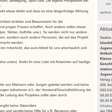
Tanzen, Bewegung, Sport usw. Die eigene Perspektive der
zur
.
ekt etwas bleibt und dass es eine längerfristige Wirkung
weitere
lichkeit strahlen und Bewusstsein für die
nd jungen Frauen schaffen. Auch andere sollen etwas
Aktu
r, Sticker, Auftritte usw.). So werden nicht nur andere
ert, sondern auch andere Personen, die auf das Projekt
Nadine 
emacht werden.
Unerhö
oto mitschickt, das eure Arbeit für uns anschaulich und
Jugend
Artiku
Klasse
iehe unten) findet ihr eine Liste mit Antworten auf häufige
Geschl
statio
Jugend
Verlag 
n, die von Männern oder Jungen geleitet werden und keine
406 Sei
ungen teilnehmen d.h. der Vorstand/Geschäftsführung der
593-51
die Leitung des Projektes sollte aber durch
49,00 
50,40 
vergibt keine Stipendien.
Inhalts
nen und vergibt keine Hilfe für z.B. Beratung oder
der DN