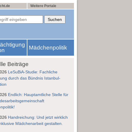
cht.de
Weitere Portale
rächtigung
Mädchenpolitik
on
lle Beiträge
2026
LeSuBiA-Studie: Fachliche
ung durch das Bündnis Istanbul-
tion
2026
Endlich: Hauptamtliche Stelle für
desarbeitsgemeinschaft
politik!
2026
Handreichung: Und jetzt wirklich
nklusive Mädchenarbeit gestalten.