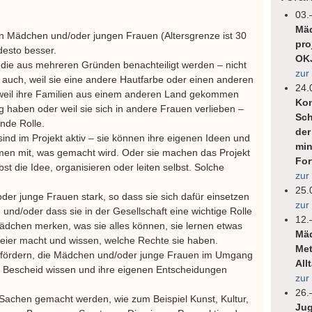
03.
Mäd
von Mädchen und/oder jungen Frauen (Altersgrenze ist 30
pro
desto besser.
OK
die aus mehreren Gründen benachteiligt werden – nicht
zur
rn auch, weil sie eine andere Hautfarbe oder einen anderen
24.
 weil ihre Familien aus einem anderen Land gekommen
Kon
ng haben oder weil sie sich in andere Frauen verlieben –
Sch
ende Rolle.
der
nd im Projekt aktiv – sie können ihre eigenen Ideen und
min
en mit, was gemacht wird. Oder sie machen das Projekt
For
st die Idee, organisieren oder leiten selbst. Solche
zur
25.
er junge Frauen stark, so dass sie sich dafür einsetzen
zur
 und/oder dass sie in der Gesellschaft eine wichtige Rolle
12.
Mädchen merken, was sie alles können, sie lernen etwas
Mäd
reier macht und wissen, welche Rechte sie haben.
Met
 fördern, die Mädchen und/oder junge Frauen im Umgang
All
er Bescheid wissen und ihre eigenen Entscheidungen
zur
26.
 Sachen gemacht werden, wie zum Beispiel Kunst, Kultur,
Jug