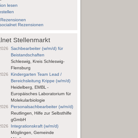
ion lesen
stellen
 Rezensionen
socialnet Rezensionen
lnet Stellenmarkt
2026
Sachbearbeiter (w/m/d) für
Beistandschaften
Schleswig, Kreis Schleswig-
Flensburg
2026
Kindergarten Team Lead /
Bereichsleitung Krippe (w/m/d)
Heidelberg, EMBL -
Europäisches Laboratorium für
Molekularbiologie
2026
Personalsach­bearbeiter (w/m/d)
Reutlingen, Hilfe zur Selbsthilfe
gGmbH
2026
Integrationskraft (w/m/d)
Möglingen, Gemeinde