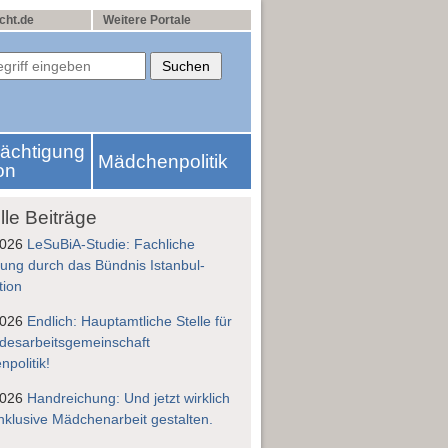
cht.de
Weitere Portale
rächtigung
Mädchenpolitik
on
lle Beiträge
2026
LeSuBiA-Studie: Fachliche
ung durch das Bündnis Istanbul-
tion
2026
Endlich: Hauptamtliche Stelle für
desarbeitsgemeinschaft
politik!
2026
Handreichung: Und jetzt wirklich
nklusive Mädchenarbeit gestalten.