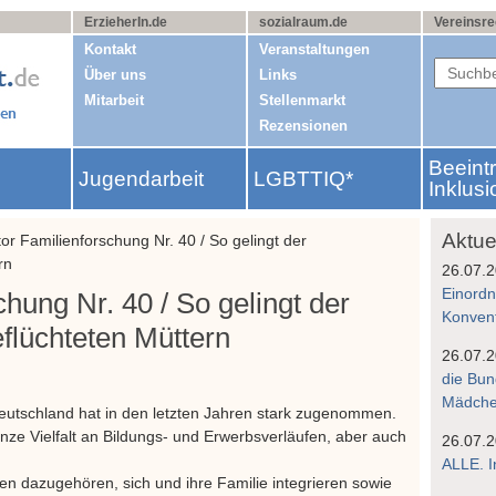
ErzieherIn.de
sozialraum.de
Vereinsre
Kontakt
Veranstaltungen
Über uns
Links
Mitarbeit
Stellenmarkt
Rezensionen
Beeint
Jugendarbeit
LGBTTIQ*
g
Inklusi
Aktue
or Familienforschung Nr. 40 / So gelingt der
rn
26.07.
Einordn
hung Nr. 40 / So gelingt der
Konven
eflüchteten Müttern
26.07.
die Bun
Mädchen
Deutschland hat in den letzten Jahren stark zugenommen.
ganze Vielfalt an Bildungs- und Erwerbsverläufen, aber auch
26.07.
ALLE. I
wollen dazugehören, sich und ihre Familie integrieren sowie