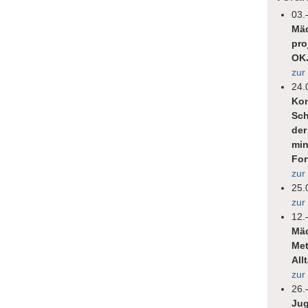
03.
Mäd
pro
OK
zur
24.
Kon
Sch
der
min
For
zur
25.
zur
12.
Mäd
Met
All
zur
26.
Jug