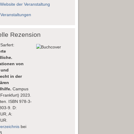
 Website der Veranstaltung
 Veranstaltungen
elle Rezension
Sarfert:
rte
liche.
lationen von
 und
echt in der
nären
hilfe.
Campus
(Frankfurt) 2023.
ten. ISBN 978-3-
803-9. D:
EUR, A:
EUR.
verzeichnis
bei
B