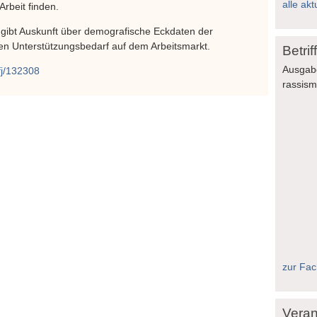
alle akt
rbeit finden.
 gibt Auskunft über demografische Eckdaten der
en Unterstützungsbedarf auf dem Arbeitsmarkt.
Betri
Ausgab
fj/132308
rassis
zur Fach
Veran