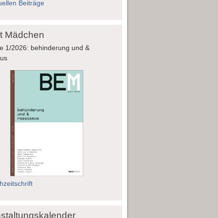
uellen Beiträge
fft Mädchen
e 1/2026: behinderung und &
mus
zeitschrift
staltungskalender