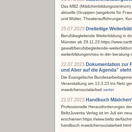
Das MBZ (Mädchenbildungszentrum) Pf
aktuelle (Gruppen-)angebote für Fra
und Mütter, Theateraufführungen, Ku
25.07.2023
Dreiteilige Weiterbil
Berufsbegleitende Weiterbildung in dr
Münster ab 29.11.23.https://www.zartb
gewalt/berufsbegleitende-weiterbildu
weiterbildungen/neu-in-der-beratung-
22.07.2023
Dokumentation zur 
und Aber auf die Agenda" steh
Die Evangelische Bundesarbeitsgemein
Veranstaltung am 13.3.23 ins Netz ges
maedchensozialarbeit
weiter
22.07.2023
Handbuch Mädchen*(s
Professionelle Herausforderungen der 
BeltzJuventa Verlag ist im Juli ein n
erschienen:https://www.beltz.de/fach
handbuch-maedchensozialarbeit.htm