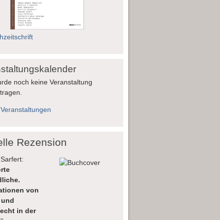
zeitschrift
staltungskalender
rde noch keine Veranstaltung
tragen.
 Veranstaltungen
elle Rezension
Sarfert:
rte
liche.
lationen von
 und
echt in der