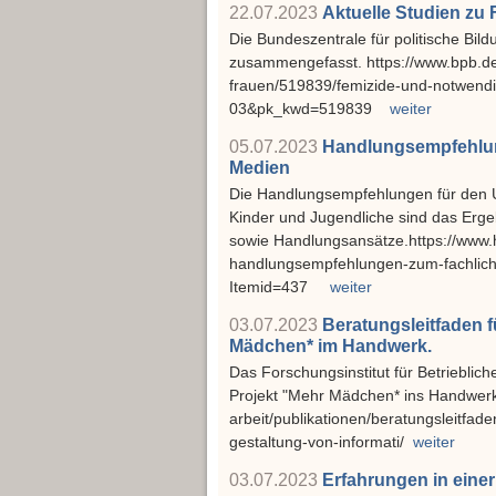
22.07.2023
Aktuelle Studien zu
Die Bundeszentrale für politische Bil
zusammengefasst. https://www.bpb.de
frauen/519839/femizide-und-notwen
03&pk_kwd=519839
weiter
05.07.2023
Handlungsempfehlung
Medien
Die Handlungsempfehlungen für den U
Kinder und Jugendliche sind das Erge
sowie Handlungsansätze.https://www.h
handlungsempfehlungen-zum-fachliche
Itemid=437
weiter
03.07.2023
Beratungsleitfaden f
Mädchen* im Handwerk.
Das Forschungsinstitut für Betrieblic
Projekt "Mehr Mädchen* ins Handwerk
arbeit/publikationen/beratungsleitfade
gestaltung-von-informati/
weiter
03.07.2023
Erfahrungen in eine