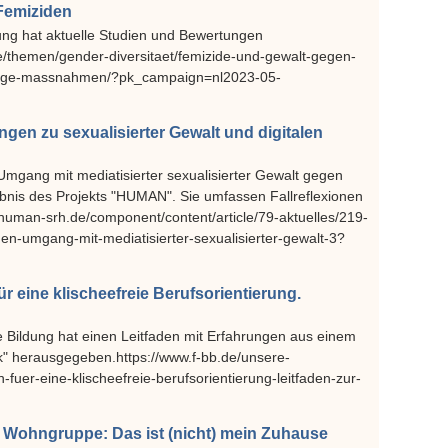
 Femiziden
dung hat aktuelle Studien und Bewertungen
/themen/gender-diversitaet/femizide-und-gewalt-gegen-
dige-massnahmen/?pk_campaign=nl2023-05-
en zu sexualisierter Gewalt und digitalen
mgang mit mediatisierter sexualisierter Gewalt gegen
bnis des Projekts "HUMAN". Sie umfassen Fallreflexionen
uman-srh.de/component/content/article/79-aktuelles/219-
n-umgang-mit-mediatisierter-sexualisierter-gewalt-3?
ür eine klischeefreie Berufsorientierung.
he Bildung hat einen Leitfaden mit Erfahrungen aus einem
" herausgegeben.https://www.f-bb.de/unsere-
n-fuer-eine-klischeefreie-berufsorientierung-leitfaden-zur-
r Wohngruppe: Das ist (nicht) mein Zuhause