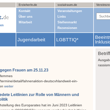
ErzieherIn.de
sozialraum.de
Vereinsre
Kontakt
Veranstaltungen
Über uns
Links
Mitarbeit
Stellenmarkt
Rezensionen
Beeint
Jugendarbeit
LGBTTIQ*
g
Inklusi
Betri
Ausgab
rassis
 gegen Frauen am 25.11.23
s femmes
/termine/detail/fahnenaktion-deutscvhlandweit-ein-
zen
weiter
edete Leitlinien zur Rolle von Männern und
litik
stellung des Europarates hat im Juni 2023 Leitlinien