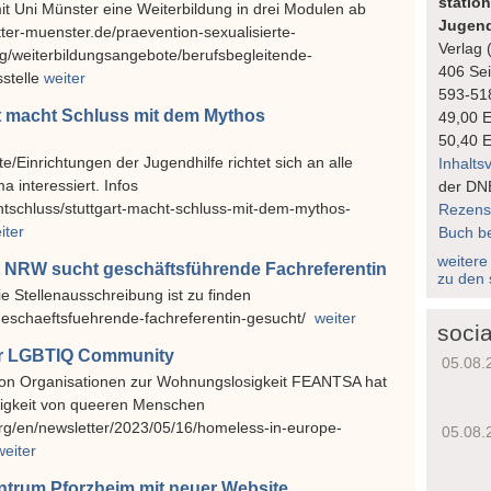
statio
it Uni Münster eine Weiterbildung in drei Modulen ab
Jugend
ter-muenster.de/praevention-sexualisierte-
Verlag 
ng/weiterbildungsangebote/berufsbegleitende-
406 Sei
sstelle
weiter
593-51
t macht Schluss mit dem Mythos
49,00 
50,40 
Einrichtungen der Jugendhilfe richtet sich an alle
Inhalts
 interessiert. Infos
der DN
chtschluss/stuttgart-macht-schluss-mit-dem-mythos-
Rezens
iter
Buch be
weitere
 NRW sucht geschäftsführende Fachreferentin
zu den 
e Stellenausschreibung ist zu finden
geschaeftsfuehrende-fachreferentin-gesucht/
weiter
socia
er LGBTIQ Community
05.08.
n Organisationen zur Wohnungslosigkeit FEANTSA hat
igkeit von queeren Menschen
rg/en/newsletter/2023/05/16/homeless-in-europe-
05.08.
weiter
trum Pforzheim mit neuer Website