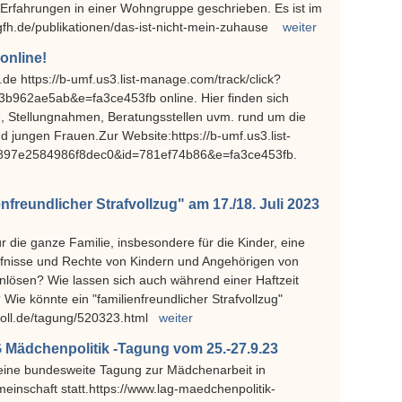
e Erfahrungen in einer Wohngruppe geschrieben. Es ist im
/igfh.de/publikationen/das-ist-nicht-mein-zuhause
weiter
online!
r.de https://b-umf.us3.list-manage.com/track/click?
962ae5ab&e=fa3ce453fb online. Hier finden sich
e, Stellungnahmen, Beratungsstellen uvm. rund um die
 jungen Frauen.Zur Website:https://b-umf.us3.list-
6897e2584986f8dec0&id=781ef74b86&e=fa3ce453fb.
freundlicher Strafvollzug" am 17./18. Juli 2023
 für die ganze Familie, insbesondere für die Kinder, eine
fnisse und Rechte von Kindern und Angehörigen von
einlösen? Wie lassen sich auch während einer Haftzeit
Wie könnte ein "familienfreundlicher Strafvollzug"
oll.de/tagung/520323.html
weiter
G Mädchenpolitik -Tagung vom 25.-27.9.23
ine bundesweite Tagung zur Mädchenarbeit in
einschaft statt.https://www.lag-maedchenpolitik-