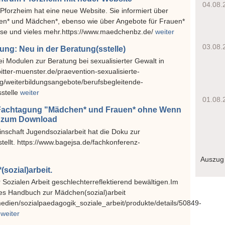
04.08.
orzheim hat eine neue Website. Sie informiert über
uen* und Mädchen*, ebenso wie über Angebote für Frauen*
rse und vieles mehr.https://www.maedchenbz.de/
weiter
03.08.
dung: Neu in der Beratung(sstelle)
ei Modulen zur Beratung bei sexualisierter Gewalt in
itter-muenster.de/praevention-sexualisierte-
ng/weiterbildungsangebote/berufsbegleitende-
sstelle
weiter
01.08.
Fachtagung "Mädchen* und Frauen* ohne Wenn
t zum Download
schaft Jugendsozialarbeit hat die Doku zur
tellt. https://www.bagejsa.de/fachkonferenz-
Auszug
ozial)arbeit.
Sozialen Arbeit geschlechterreflektierend bewältigen.Im
eues Handbuch zur Mädchen(sozial)arbeit
medien/sozialpaedagogik_soziale_arbeit/produkte/details/50849-
l
weiter