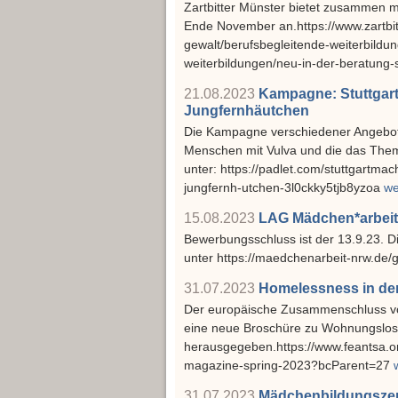
Zartbitter Münster bietet zusammen m
Ende November an.https://www.zartbit
gewalt/berufsbegleitende-weiterbildu
weiterbildungen/neu-in-der-beratung-
21.08.2023
Kampagne: Stuttgar
Jungfernhäutchen
Die Kampagne verschiedener Angebote/
Menschen mit Vulva und die das Thema
unter: https://padlet.com/stuttgartma
jungfernh-utchen-3l0ckky5tjb8yzoa
we
15.08.2023
LAG Mädchen*arbeit
Bewerbungsschluss ist der 13.9.23. Di
unter https://maedchenarbeit-nrw.de/
31.07.2023
Homelessness in d
Der europäische Zusammenschluss vo
eine neue Broschüre zu Wohnungslos
herausgegeben.https://www.feantsa.o
magazine-spring-2023?bcParent=27
31.07.2023
Mädchenbildungszen