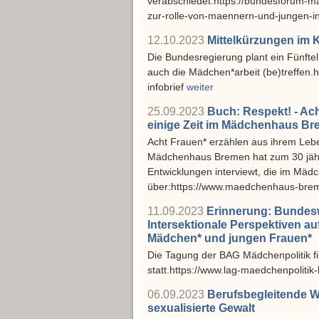
verabschiedet.https://bundesforum-ma
zur-rolle-von-maennern-und-jungen-in-
12.10.2023
Mittelkürzungen im 
Die Bundesregierung plant ein Fünftel
auch die Mädchen*arbeit (be)treffen
infobrief
weiter
25.09.2023
Buch: Respekt! - Ac
einige Zeit im Mädchenhaus Br
Acht Frauen* erzählen aus ihrem Leben
Mädchenhaus Bremen hat zum 30 jähr
Entwicklungen interviewt, die im Mäd
über:https://www.maedchenhaus-brem
11.09.2023
Erinnerung: Bundeswe
Intersektionale Perspektiven a
Mädchen* und jungen Frauen*
Die Tagung der BAG Mädchenpolitik 
statt.https://www.lag-maedchenpolitik
06.09.2023
Berufsbegleitende W
sexualisierte Gewalt