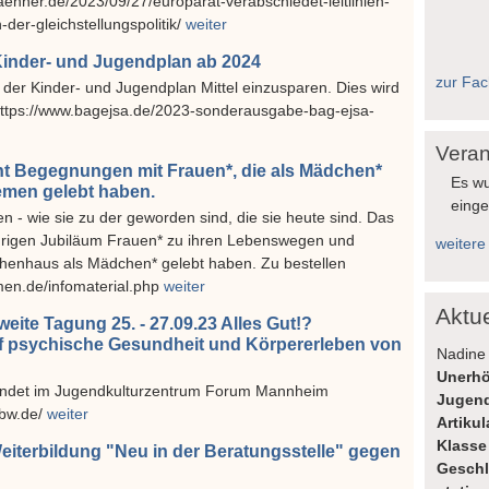
enner.de/2023/09/27/europarat-verabschiedet-leitlinien-
der-gleichstellungspolitik/
weiter
Kinder- und Jugendplan ab 2024
zur Fach
 der Kinder- und Jugendplan Mittel einzusparen. Dies wird
.https://www.bagejsa.de/2023-sonderausgabe-bag-ejsa-
Veran
ht Begegnungen mit Frauen*, die als Mädchen*
Es wu
emen gelebt haben.
einge
 - wie sie zu der geworden sind, die sie heute sind. Das
igen Jubiläum Frauen* zu ihren Lebenswegen und
weitere
chenhaus als Mädchen* gelebt haben. Zu bestellen
en.de/infomaterial.php
weiter
Aktu
ite Tagung 25. - 27.09.23 Alles Gut!?
uf psychische Gesundheit und Körpererleben von
Nadine 
Unerhö
findet im Jugendkulturzentrum Forum Mannheim
Jugend
-bw.de/
weiter
Artiku
Klasse
eiterbildung "Neu in der Beratungsstelle" gegen
Geschl