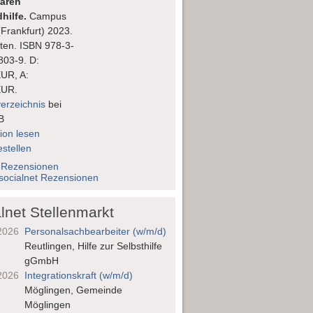
nären
hilfe.
Campus
(Frankfurt) 2023.
ten. ISBN 978-3-
803-9. D:
EUR, A:
EUR.
verzeichnis
bei
B
ion lesen
stellen
 Rezensionen
socialnet Rezensionen
lnet Stellenmarkt
2026
Personalsach­bearbeiter (w/m/d)
Reutlingen, Hilfe zur Selbsthilfe
gGmbH
2026
Integrationskraft (w/m/d)
Möglingen, Gemeinde
Möglingen