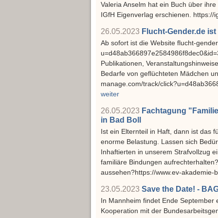
Valeria Anselm hat ein Buch über ihr
IGfH Eigenverlag erschienen. https:/
26.05.2023
Flucht-Gender.de ist 
Ab sofort ist die Website flucht-gende
u=d48ab366897e2584986f8dec0&id=3b
Publikationen, Veranstaltungshinweis
Bedarfe von geflüchteten Mädchen und
manage.com/track/click?u=d48ab36
weiter
26.05.2023
Fachtagung "Familien
in Bad Boll
Ist ein Elternteil in Haft, dann ist das
enorme Belastung. Lassen sich Bedür
Inhaftierten in unserem Strafvollzug 
familiäre Bindungen aufrechterhalten? 
aussehen?https://www.ev-akademie-b
23.05.2023
Save the Date! - BA
In Mannheim findet Ende September e
Kooperation mit der Bundesarbeitsgem