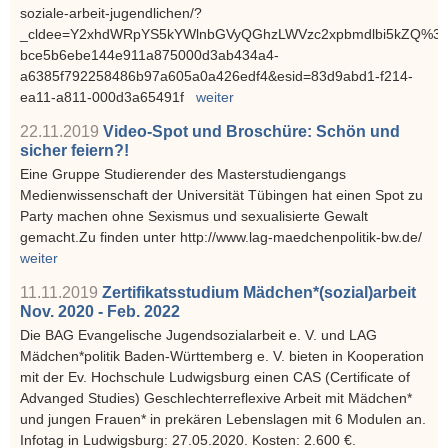
soziale-arbeit-jugendlichen/?
_cldee=Y2xhdWRpYS5kYWlnbGVyQGhzLWVzc2xpbmdlbi5kZQ%3d%3d
bce5b6ebe144e911a875000d3ab434a4-
a6385f792258486b97a605a0a426edf4&esid=83d9abd1-f214-
ea11-a811-000d3a65491f
weiter
22.11.2019
Video-Spot und Broschüre: Schön und
sicher feiern?!
Eine Gruppe Studierender des Masterstudiengangs
Medienwissenschaft der Universität Tübingen hat einen Spot zu
Party machen ohne Sexismus und sexualisierte Gewalt
gemacht.Zu finden unter http://www.lag-maedchenpolitik-bw.de/
weiter
11.11.2019
Zertifikatsstudium Mädchen*(sozial)arbeit
Nov. 2020 - Feb. 2022
Die BAG Evangelische Jugendsozialarbeit e. V. und LAG
Mädchen*politik Baden-Württemberg e. V. bieten in Kooperation
mit der Ev. Hochschule Ludwigsburg einen CAS (Certificate of
Advanged Studies) Geschlechterreflexive Arbeit mit Mädchen*
und jungen Frauen* in prekären Lebenslagen mit 6 Modulen an.
Infotag in Ludwigsburg: 27.05.2020. Kosten: 2.600 €.