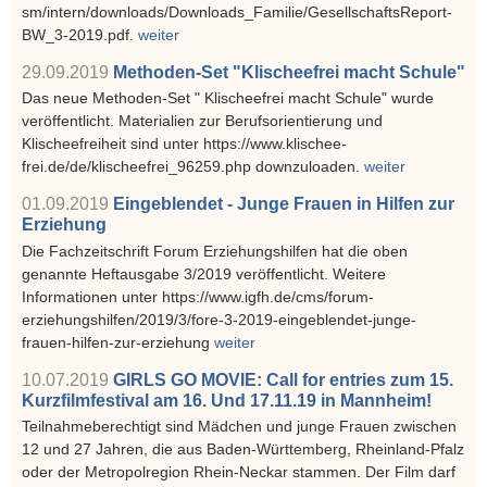
sm/intern/downloads/Downloads_Familie/GesellschaftsReport-
BW_3-2019.pdf.
weiter
29.09.2019
Methoden-Set "Klischeefrei macht Schule"
Das neue Methoden-Set " Klischeefrei macht Schule" wurde
veröffentlicht. Materialien zur Berufsorientierung und
Klischeefreiheit sind unter https://www.klischee-
frei.de/de/klischeefrei_96259.php downzuloaden.
weiter
01.09.2019
Eingeblendet - Junge Frauen in Hilfen zur
Erziehung
Die Fachzeitschrift Forum Erziehungshilfen hat die oben
genannte Heftausgabe 3/2019 veröffentlicht. Weitere
Informationen unter https://www.igfh.de/cms/forum-
erziehungshilfen/2019/3/fore-3-2019-eingeblendet-junge-
frauen-hilfen-zur-erziehung
weiter
10.07.2019
GIRLS GO MOVIE: Call for entries zum 15.
Kurzfilmfestival am 16. Und 17.11.19 in Mannheim!
Teilnahmeberechtigt sind Mädchen und junge Frauen zwischen
12 und 27 Jahren, die aus Baden-Württemberg, Rheinland-Pfalz
oder der Metropolregion Rhein-Neckar stammen. Der Film darf