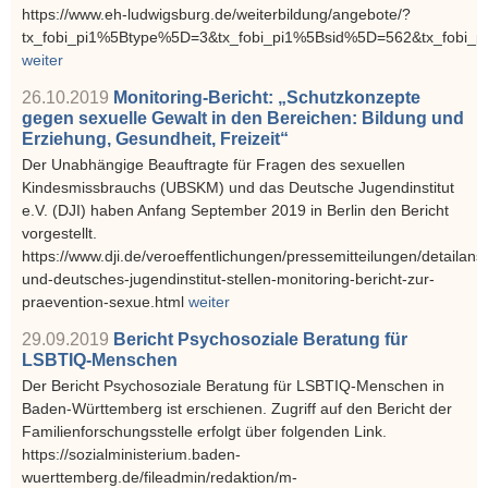
https://www.eh-ludwigsburg.de/weiterbildung/angebote/?
tx_fobi_pi1%5Btype%5D=3&tx_fobi_pi1%5Bsid%5D=562&tx_fobi_
weiter
26.10.2019
Monitoring-Bericht: „Schutzkonzepte
gegen sexuelle Gewalt in den Bereichen: Bildung und
Erziehung, Gesundheit, Freizeit“
Der Unabhängige Beauftragte für Fragen des sexuellen
Kindesmissbrauchs (UBSKM) und das Deutsche Jugendinstitut
e.V. (DJI) haben Anfang September 2019 in Berlin den Bericht
vorgestellt.
https://www.dji.de/veroeffentlichungen/pressemitteilungen/detailans
und-deutsches-jugendinstitut-stellen-monitoring-bericht-zur-
praevention-sexue.html
weiter
29.09.2019
Bericht Psychosoziale Beratung für
LSBTIQ-Menschen
Der Bericht Psychosoziale Beratung für LSBTIQ-Menschen in
Baden-Württemberg ist erschienen. Zugriff auf den Bericht der
Familienforschungsstelle erfolgt über folgenden Link.
https://sozialministerium.baden-
wuerttemberg.de/fileadmin/redaktion/m-