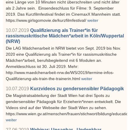
eine Länge von 10 Minuten nicht überschreiten und nicht älter
als 2 Jahre sein. Einsendeschluss für Filme: 9. September
2019. Das Kurzfilmfestival findet im CinemaxX Mannheim statt.
https://www.girlsgomovie.de/kurzfilmfestival/
weiter
10.07.2019
Qualifizierung als Trainer*in für
rassismuskritische Mädchen*arbeit in Köln/Wuppertal
(NRW)
Die LAG Mädchenarbeit in NRW bietet von Sept. 2019 bis Nov.
2020 eine Qualifizierung als Trainer*in für rassismuskritische
Mädchen*arbeit, berufsbegleitend mit 6 Modulen an.
Anmeldeschluss ist 30. Juli 2019. Mehr:
http://www.maedchenarbeit-nrw.de/WS/2019/termine-infos-
Qualifizierung-als-train-the-trainerin.html
weiter
10.07.2019
Kurzvideos zu gendersensibler Pädagogik
Die Magistratsabteilung der Stadt Wien hat drei Spots zu
gendersensibler Pädagogik für Erzieherin*innen entwickelt. Die
Videos sind auf der Webseite der Stadt Wien zu sehen.
https://www.wien.gv.at/menschen/frauen/stichwort/bildung/educatio
weiter
27.06.2019
Webinar: Unsagbar - Undenkbar.